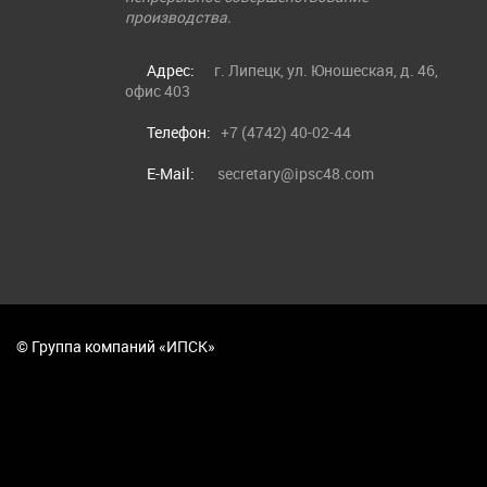
производства.
Адрес:
г. Липецк, ул. Юношеская, д. 46,
офис 403
Телефон:
+7 (4742) 40-02-44
E-Mail:
secretary@ipsc48.com
© Группа компаний «ИПСК»