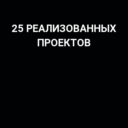
Уфа БСГЦ
25 РЕАЛИЗОВАННЫХ
ПРОЕКТОВ
Мегамикс Тербуны