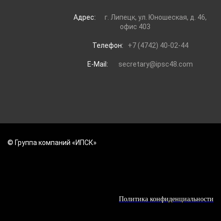
Адрес:
г. Липецк, ул. Юношеская, д. 46,
офис 403
Телефон:
+7 (4742) 40-02-44
E-Mail:
secretary@ipsc48.com
© Группа компаний «ИПСК»
Политика конфиденциальности