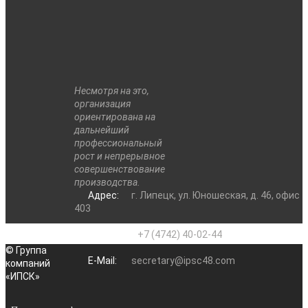
Несмотря на это,
организация
ориентирована на
дальнейший
профессиональный
рост и непрерывное
совершенствование
производства.
Адрес:
г. Липецк, ул. Юношеская, д. 46, офис
403
Телефон:
+7 (4742) 40-02-44
© Группа
E-Mail:
secretary@ipsc48.com
компаний
«ИПСК»